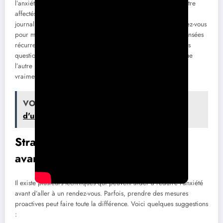
l’anxiété avant un rendez-vous, tandis que d’autres peuvent être
affectés pendant une interaction. Il peut être utile de tenir un
journal où vous notez vos sentiments avant et après des rendez-vous
pour mieux comprendre ces déclencheurs. Avez-vous des pensées
récurrentes qui surgissent ? Essayez de les identifier et de les
questionner. Par exemple, si vous avez tendance à penser que
l’autre personne vous jugera, interrogez cette pensée : est-ce
vraiment le cas ou s’agit-il d’une peur infondée ?
VOIR
Quels critères prendre en compte lors
d'une rencontre amoureuse ?
Stratégies pour réduire l’anxiété
avant de sortir
Il existe plusieurs techniques qui peuvent aider à réduire l’anxiété
avant d’aller à un rendez-vous. Parfois, prendre des mesures
proactives peut faire toute la différence. Voici quelques suggestions
: