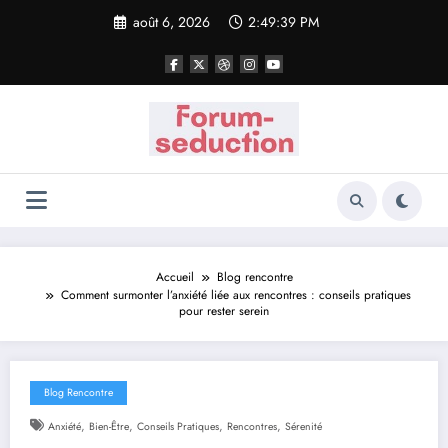
Aller
août 6, 2026
2:49:40 PM
au
contenu
Accueil
Blog rencontre
Comment surmonter l’anxiété liée aux rencontres : conseils pratiques
pour rester serein
Blog Rencontre
,
,
,
,
Anxiété
Bien-Être
Conseils Pratiques
Rencontres
Sérenité