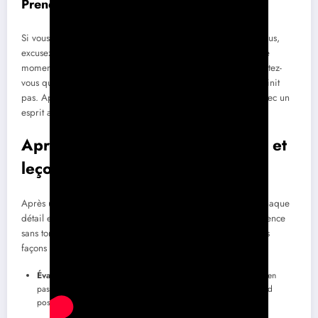
Prendre des pauses
Si vous ressentez une montée d’anxiété pendant le rendez-vous,
excusez-vous brièvement pour prendre une pause. Utilisez ce
moment pour respirer profondément et vous recentrer. Répétez-
vous que c’est normal d’être nerveux et que cela ne vous définit
pas. Après cette courte pause, retournez à la conversation avec un
esprit apaisé.
Après le rendez-vous : réflexions et
leçons
Après un rendez-vous, il peut être tentant de s’attarder sur chaque
détail et de ruminer. Il est important de réfléchir sur l’expérience
sans tomber dans le piège de la
rumination
. Voici quelques
façons de tirer des leçons sans vous faire du mal :
Évaluer objectivement le rendez-vous
: Qu’est-ce qui s’est bien
passé ? Qu’est-ce qui pourrait être amélioré ? Gardez un regard
positif et essayez d’apprendre sans vous juger durement.