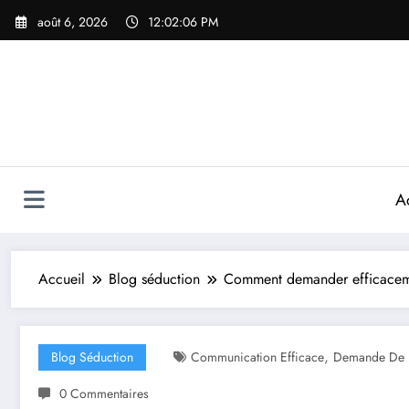
Aller
août 6, 2026
12:02:08 PM
au
contenu
A
Accueil
Blog séduction
Comment demander efficacem
,
Blog Séduction
Communication Efficace
Demande De 
0 Commentaires