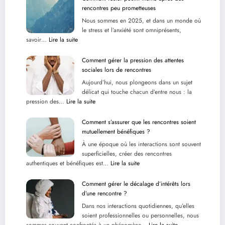
rencontres
une
rencontres peu prometteuses
?
connexion
Nous sommes en 2025, et dans un monde où
émotionnelle
le stress et l’anxiété sont omniprésents,
lors
:
savoir…
Lire la suite
d’une
Comment
rencontre
rester
Comment gérer la pression des attentes
?
positif
sociales lors de rencontres
même
Aujourd’hui, nous plongeons dans un sujet
après
délicat qui touche chacun d’entre nous : la
des
:
pression des…
Lire la suite
rencontres
Comment
peu
gérer
Comment s’assurer que les rencontres soient
prometteuses
la
mutuellement bénéfiques ?
pression
À une époque où les interactions sont souvent
des
superficielles, créer des rencontres
attentes
:
authentiques et bénéfiques est…
Lire la suite
sociales
Comment
lors
s’assurer
Comment gérer le décalage d’intérêts lors
de
que
d’une rencontre ?
rencontres
les
Dans nos interactions quotidiennes, qu’elles
rencontres
soient professionnelles ou personnelles, nous
soient
: