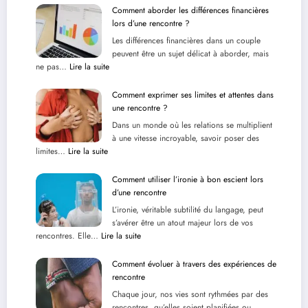
premier
donner
Comment aborder les différences financières
rendez-
du
lors d’une rencontre ?
vous
crédit
Les différences financières dans un couple
?
à
peuvent être un sujet délicat à aborder, mais
autrui
:
ne pas…
Lire la suite
lors
Comment
d’une
aborder
Comment exprimer ses limites et attentes dans
rencontre
les
une rencontre ?
?
différences
Dans un monde où les relations se multiplient
financières
à une vitesse incroyable, savoir poser des
lors
:
limites…
Lire la suite
d’une
Comment
rencontre
exprimer
Comment utiliser l’ironie à bon escient lors
?
ses
d’une rencontre
limites
L’ironie, véritable subtilité du langage, peut
et
s’avérer être un atout majeur lors de vos
attentes
:
rencontres. Elle…
Lire la suite
dans
Comment
une
utiliser
Comment évoluer à travers des expériences de
rencontre
l’ironie
rencontre
?
à
Chaque jour, nos vies sont rythmées par des
bon
rencontres, qu’elles soient planifiées ou