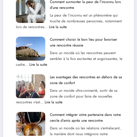
améliorer
Comment surmonter la peur de l’inconnu lors
rencontre
son
d’une rencontre
bien-
La peur de l’inconnu est un phénomène qui
être
touche de nombreuses personnes, notamment
personnel
:
lors de rencontres…
Lire la suite
avant
Comment
une
surmonter
Comment choisir le bon lieu pour favoriser
rencontre
la
une rencontre réussie
?
peur
Dans un monde où les rencontres peuvent
de
sembler à la fois excitantes et angoissantes, le
l’inconnu
:
cadre…
Lire la suite
lors
Comment
d’une
choisir
Les avantages des rencontres en dehors de sa
rencontre
le
zone de confort
bon
Dans un monde ultra-connecté, sortir de sa
lieu
zone de confort pour faire de nouvelles
pour
:
rencontres n’est…
Lire la suite
favoriser
Les
une
avantages
Comment intégrer votre partenaire dans votre
rencontre
des
cercle d’amis après une rencontre
réussie
rencontres
Dans un monde où les relations s’entrelacent,
en
la manière dont nous intégrons notre
dehors