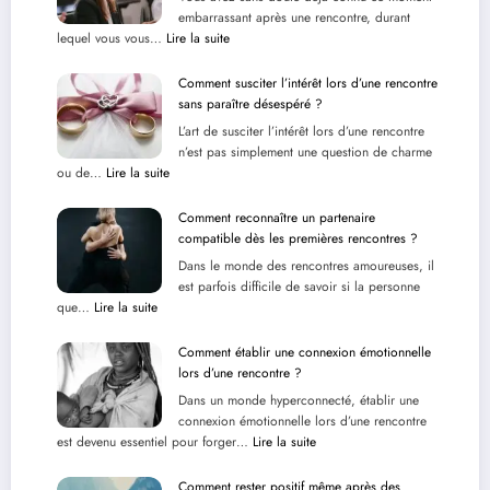
embarrassant après une rencontre, durant
:
lequel vous vous…
Lire la suite
Comment
faire
Comment susciter l’intérêt lors d’une rencontre
un
sans paraître désespéré ?
retour
L’art de susciter l’intérêt lors d’une rencontre
constructif
n’est pas simplement une question de charme
après
:
ou de…
Lire la suite
une
Comment
rencontre
susciter
Comment reconnaître un partenaire
ratée
l’intérêt
compatible dès les premières rencontres ?
lors
Dans le monde des rencontres amoureuses, il
d’une
est parfois difficile de savoir si la personne
rencontre
:
que…
Lire la suite
sans
Comment
paraître
reconnaître
Comment établir une connexion émotionnelle
désespéré
un
lors d’une rencontre ?
?
partenaire
Dans un monde hyperconnecté, établir une
compatible
connexion émotionnelle lors d’une rencontre
dès
:
est devenu essentiel pour forger…
Lire la suite
les
Comment
premières
établir
Comment rester positif même après des