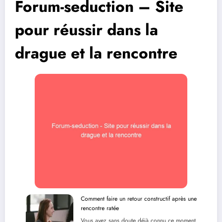
Forum-seduction – Site
pour réussir dans la
drague et la rencontre
Comment faire un retour constructif après une
rencontre ratée
Vous avez sans doute déjà connu ce moment