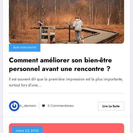
BLOG RENCONTRE
Comment améliorer son bien-être
personnel avant une rencontre ?
Il est souvent dit que la première impression est la plus importante,
surtout lors d’une…
A_demain
0 Commentaires
Lire La Suite
mars 23, 2025