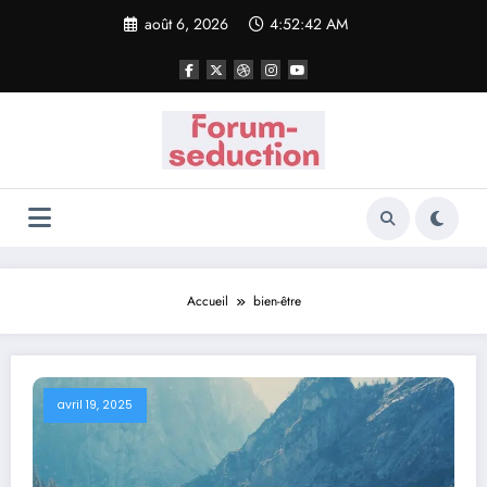
Aller
août 6, 2026
4:52:42 AM
au
contenu
Accueil
bien-être
avril 19, 2025