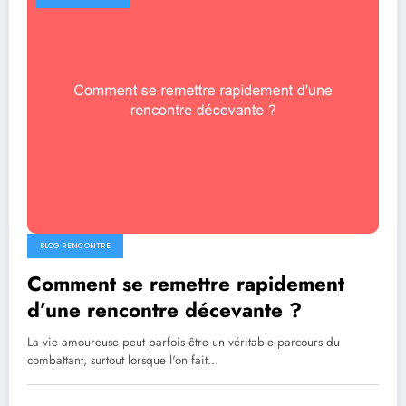
BLOG RENCONTRE
Comment se remettre rapidement
d’une rencontre décevante ?
La vie amoureuse peut parfois être un véritable parcours du
combattant, surtout lorsque l'on fait…