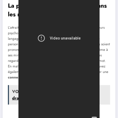
La psychologie de l’apparence dans
les rencontres
L’attrait physique est plus complexe qu’il n’y paraît. Des facteurs
psychologiques influencent la perception de l’apparence : le
langage
non verbal
, les signes d’intérêt, et même l’hygiène
personnelle. Le corps parle souvent avant même que les mots soient
prononcés. Ainsi, être attentif à sa posture, à ses gestes et même à
ses mimiques peut influencer grandement les interactions. Les
regards, par exemple, peuvent exprimer beaucoup sans un mot.
En maîtrisant les aspects de votre langage corporel, vous pouvez
également augmenter considérablement vos chances de créer une
connexion
authentique.
VOIR
Pourquoi elle m'ignore après m'avoir
dragué ?