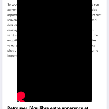
Se soucier de son apparence ne doit pas signifier renoncer à son
authenticité. Être soi-même et rester fidèle à ses valeurs sont des
aspects fondamentaux dans une rencontre. Les personnes cherchent
souvent des connexions profondes, et masquer son véritable moi
derrière un façonnement extérieur peut nuire à la connexion
envisagée. Ce désir d’authenticité renvoie aussi à des critères
variés que les jeunes générations d’aujourd’hui recherchent. Une
enquête récente a révélé que les jeunes adultes privilégient des
valeurs telles que la loyauté et le respect plutôt que l’apparence
physique elle-même, ce qui serait un changement de paradigme
important.
Retrouver l’équilibre entre apparence et