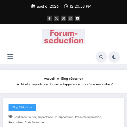
Aller
août 6, 2026
12:20:54 PM
au
contenu
Accueil
Blog séduction
Quelle importance donner à l’apparence lors d’une rencontre ?
Blog Séduction
,
,
,
Confiance En Soi
Importance De L'apparence
Première Impression
,
Rencontres
Style Personnel