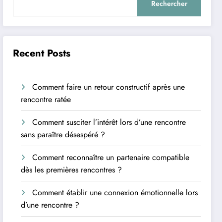
Rechercher
Recent Posts
Comment faire un retour constructif après une
rencontre ratée
Comment susciter l’intérêt lors d’une rencontre
sans paraître désespéré ?
Comment reconnaître un partenaire compatible
dès les premières rencontres ?
Comment établir une connexion émotionnelle lors
d’une rencontre ?