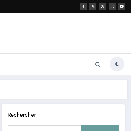
Rechercher