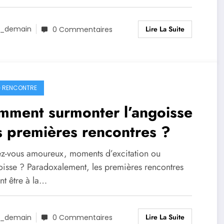
Lire La Suite
_demain
0 Commentaires
 RENCONTRE
mment surmonter l’angoisse
 premières rencontres ?
z-vous amoureux, moments d’excitation ou
oisse ? Paradoxalement, les premières rencontres
nt être à la…
Lire La Suite
_demain
0 Commentaires