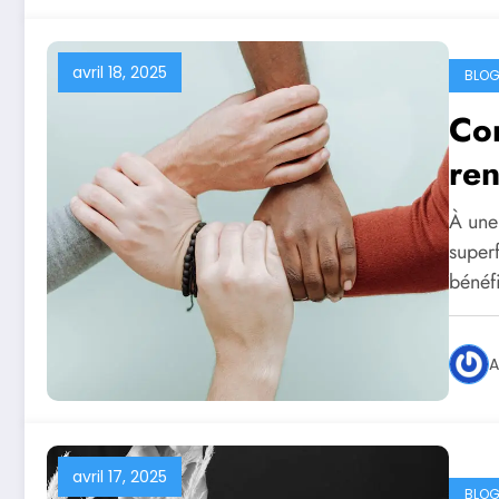
avril 18, 2025
BLOG
Com
ren
bé
À une
superf
bénéf
A
avril 17, 2025
BLOG