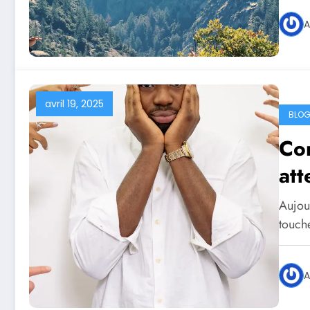
A
avril 19, 2025
BLOG
Co
att
ren
Aujou
touch
A