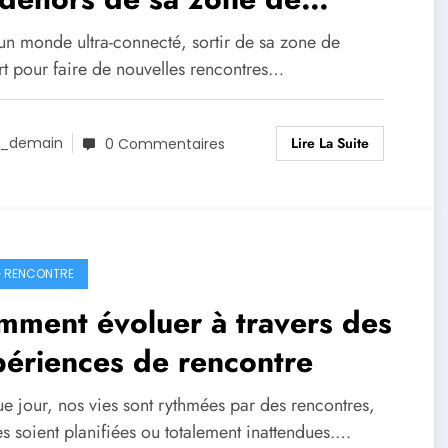
fort
un monde ultra-connecté, sortir de sa zone de
rt pour faire de nouvelles rencontres…
Lire La Suite
_demain
0 Commentaires
 RENCONTRE
ment évoluer à travers des
ériences de rencontre
e jour, nos vies sont rythmées par des rencontres,
es soient planifiées ou totalement inattendues.…