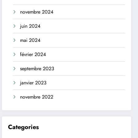
novembre 2024
juin 2024
mai 2024
février 2024
septembre 2023
janvier 2023
novembre 2022
Categories