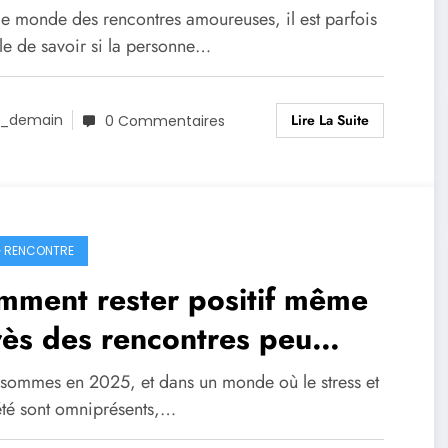
mières rencontres ?
le monde des rencontres amoureuses, il est parfois
ile de savoir si la personne…
Lire La Suite
_demain
0 Commentaires
 RENCONTRE
mment rester positif même
ès des rencontres peu
ometteuses
sommes en 2025, et dans un monde où le stress et
iété sont omniprésents,…