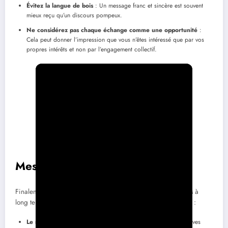
Évitez la langue de bois
: Un message franc et sincère est souvent
mieux reçu qu’un discours pompeux.
Ne considérez pas chaque échange comme une opportunité
:
Cela peut donner l’impression que vous n’êtes intéressé que par vos
propres intérêts et non par l’engagement collectif.
Mesurer l’impact de votre suivi
Finalement, il est important de considérer l’impact des suivis à
long terme. L’effet de votre engagement se mesure aussi par :
Le niveau d’engagement
de vos interlocuteurs dans les initiatives