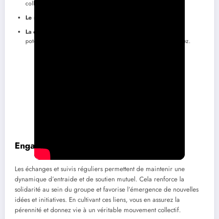
collectives.
Le nombre d’opportunités créées
suite à vos échanges.
La création d’un réseau
plus solide et engagé, pouvant
potentiellement bénéficier aux luttes et causes que vous défendez.
Engagement continu
Les échanges et suivis réguliers permettent de maintenir une
dynamique d’entraide et de soutien mutuel. Cela renforce la
solidarité au sein du groupe et favorise l’émergence de nouvelles
idées et initiatives. En cultivant ces liens, vous en assurez la
pérennité et donnez vie à un véritable mouvement collectif.