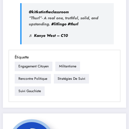
@kitkatintheclassroom
“Thurl”- A real one, truthful, solid, and
upstanding.
#litlingo
#thurl
♬ Kanye West – C10
Étiquette
Engagement Citoyen
Militantisme
Rencontre Politique
Stratégies De Suivi
Suivi Gauchiste