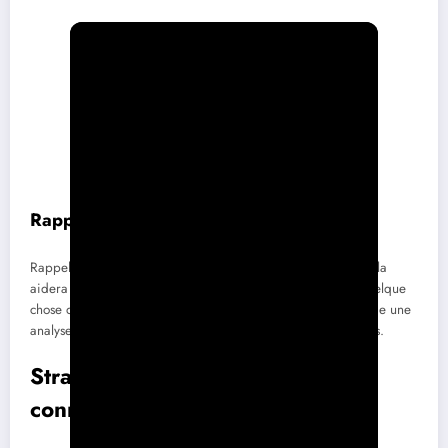
Rappels et valorisation
Rappelez brièvement le sujet abordé lors de la rencontre, cela
aidera à remettre les choses en perspective. Offrez aussi quelque
chose de valeur, comme des articles, des ressources ou même une
analyse qui pourrait être utile dans le cadre de vos échanges.
Stratégies pour maintenir la
connexion