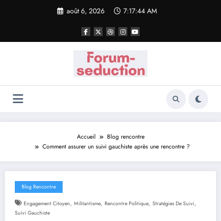
Aller
août 6, 2026
7:17:45 AM
au
contenu
Accueil
Blog rencontre
Comment assurer un suivi gauchiste après une rencontre ?
Blog Rencontre
,
,
,
,
Engagement Citoyen
Militantisme
Rencontre Politique
Stratégies De Suivi
Suivi Gauchiste