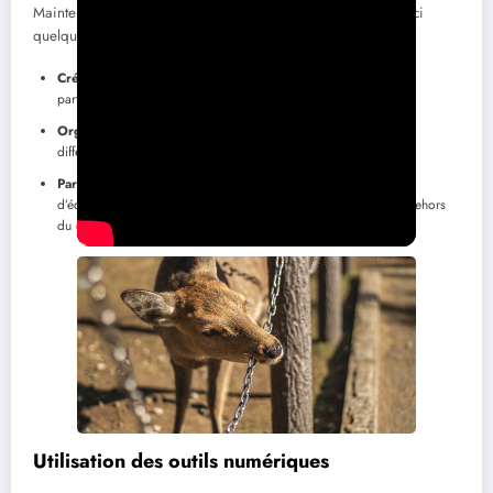
Maintenir le contact ne doit pas être limité à des emails. Voici
quelques stratégies pour garder la connexion vivante :
Créez un groupe de discussion
sur les réseaux sociaux pour
partager des articles et débattre d’idées.
Organisez des réunions régulières
pour faire le point sur les
différents sujets abordés et sur les actions à mettre en place.
Participer à des événements
ensemble, comme des soirées
d’échanges ou des manifestations, pour renforcer les liens en dehors
du cadre formel.
Utilisation des outils numériques