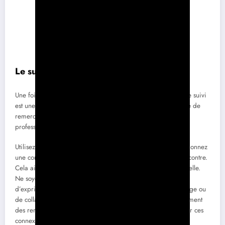
Le suivi après la rencontre
Une fois la rencontre terminée, le travail n’est pas terminé. Le suivi
est une étape cruciale souvent négligée. Envoyer un message de
remerciement à vos nouveaux contacts montre votre
professionnalisme et votre intérêt pour maintenir la relation.
Utilisez votre messagerie LinkedIn pour établir un lien. Mentionnez
une conversation que vous avez eue ensemble lors de la rencontre.
Cela aide à ancrer votre relation et à la rendre plus personnelle.
Ne soyez pas timide à l’idée de demander des conseils ou
d’exprimer votre intérêt pour des opportunités d’apprentissage ou
de collaboration. Créer un réseau solide nécessite non seulement
des rencontres, mais aussi des efforts continus pour entretenir ces
connexions.