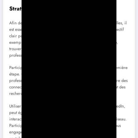
Stratégies pour élargir votre réseau
Afin de tirer le meilleur parti de vos rencontres professionnelles, il
est essentiel d’adopter des stratégies efficaces. Établir un objectif
clair pour chaque événement de réseautage est crucial. Par
exemple, souhaitez-vous rencontrer des leaders de l’industrie,
trouver un mentor ou simplement élargir votre cercle
professionnel?
Participer à des événements pertinents est une excellente première
étape. Que ce soit un séminaire, un forum ou un salon
professionnel, ces occasions offrent un cadre parfait pour faire des
connections. Avant de vous y rendre, préparez-vous en faisant des
recherches sur les personnes que vous aimeriez rencontrer.
Utiliser des plateformes de réseautage en ligne, comme LinkedIn,
peut également être un atout. Créer un profil engageant et
interactif est essentiel pour attirer des personnes vers votre réseau.
Participez activement en partageant du contenu utile et en vous
engageant avec les publications d’autres. Chaque interaction