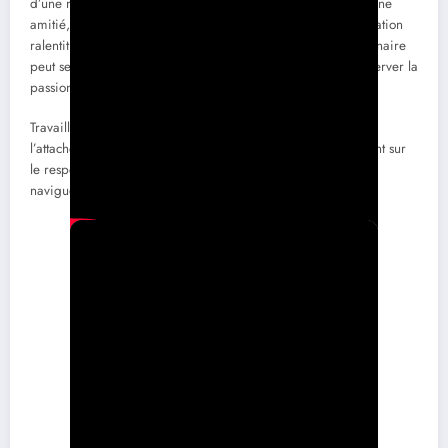
d’une relation amoureuse, d’un partenariat, ou simplement une
amitié, avoir les mêmes valeurs est essentiel. Une communication
ralentit idéalement le rythme de la relation, où chaque partenaire
peut se livrer selon son propre tempo, tout en veillant à conserver la
passion.
Travailler sur un équilibre entre indépendance et tendance à
l’attachement renforcera les liens envers autrui. Mettre l’accent sur
le respect et l’évolution saine des relations vous permettra de
naviguer avec bienveillance dans chaque interaction.