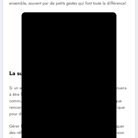
ensemble, souvent par de petits gestes qui font toute la différence!
La suite des événements
Si un second rendez-vous se met en place, l’authenticité continuera
à être le fil conducteur de votre relation. Assurez-vous de
communiquer, de partager et de construire ensemble à chaque
rencontre. La sincérité favorise un climat de confiance, bénéfique
pour définir les attentes de chacun.
Gérer l’évolution d’une relation demande également d’impliquer
des réflexions sur les objectifs respectifs. Que ce soit sur la vision