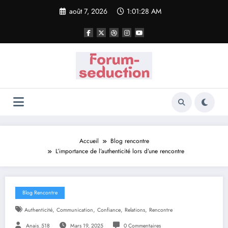
Aller
août 7, 2026
1:01:29 AM
au
contenu
Accueil
Blog rencontre
L’importance de l’authenticité lors d’une rencontre
Blog Rencontre
,
,
,
,
Authenticité
Communication
Confiance
Relations
Rencontre
Anais_518
Mars 19, 2025
0 Commentaires