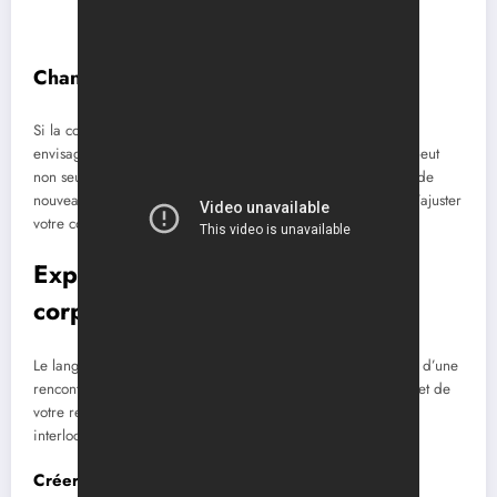
Changer de sujet
Si la conversation ne parvient pas à reprendre son rythme,
envisagez de changer de sujet. Sauter d’un thème à l’autre peut
non seulement aider à rompre le silence, mais aussi révéler de
nouveaux intérêts. Prenez le temps d’écouter activement et d’ajuster
votre conversation en fonction des réactions de votre date.
Exploiter le pouvoir du langage
corporel
Le langage corporel peut grandement influencer l’ambiance d’une
rencontre. En étant conscient de vos gestes, de votre posture et de
votre regard, vous pouvez améliorer la connexion avec votre
interlocuteur.
Créer une atmosphère accueillante