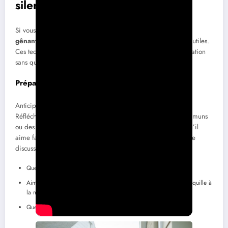
silences gênants
Si vous souhaitez éviter de naviguer à travers des
silences
gênants
lors de vos rendez-vous, quelques astuces s’avèrent utiles.
Ces techniques vous aideront à maintenir le fil de la conversation
sans qu’il y ait trop de blancs.
Préparer des sujets de conversation
Anticiper des sujets intéressants est une excellente stratégie.
Réfléchissez à des questions ouvertes liées à vos intérêts communs
ou des expériences partagées. Demander à votre date ce qu’il
aime faire pendant son temps libre peut ouvrir la porte à une
discussion passionnante. Exemples de questions à poser :
Quel est le dernier livre que vous avez lu ?
Aimez-vous sortir au cinéma ou préféreriez-vous une soirée tranquille à
la maison ?
Quel est votre plat préféré et pourquoi ?