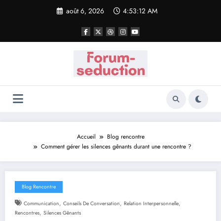
Aller
août 6, 2026
4:53:13 AM
au
contenu
Accueil
Blog rencontre
Comment gérer les silences gênants durant une rencontre ?
Blog Rencontre
,
,
,
Communication
Conseils De Conversation
Relation Interpersonnelle
,
Rencontres
Silences Gênants