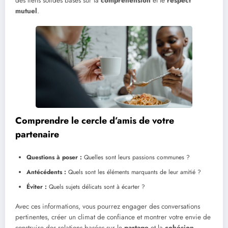
des liens solides basés sur la
compréhension
et le
respect
mutuel
.
Comprendre le cercle d’amis de votre
partenaire
Questions à poser :
Quelles sont leurs passions communes ?
Antécédents :
Quels sont les éléments marquants de leur amitié ?
Éviter :
Quels sujets délicats sont à écarter ?
Avec ces informations, vous pourrez engager des conversations
pertinentes, créer un climat de confiance et montrer votre envie de
construire des relations basées sur le
partage
et la
cohésion
.