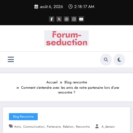
Aller
août 6, 2026
2:18:18 AM
au
contenu
Accueil
Blog rencontre
Comment s’entendre avec les amis de votre partenaire lors d’une
rencontre ?
Blog Rencontre
,
,
,
,
Amis
Communication
Partenaire
Relation
Rencontre
A_demain