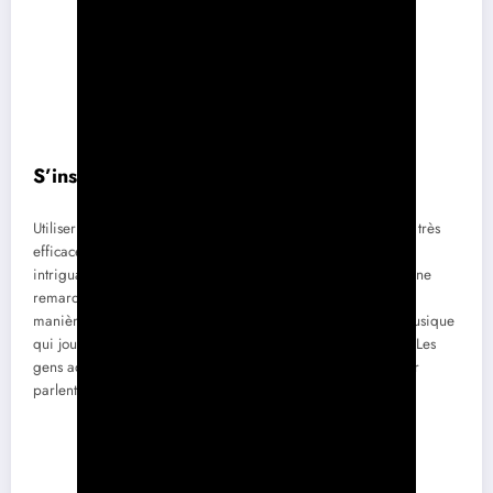
S’inspirer de l’environnement
Utiliser son environnement comme point de départ peut être très
efficace. Que ce soit une musique en fond, une décoration
intriguante ou l’événement qui se déroule, commencer par une
remarque sur le contexte peut introduire la conversation de
manière fluide. Par exemple, faire un commentaire sur la musique
qui joue ou l’œuvre d’art présente peut créer une ouverture. Les
gens adorent partager leur opinion sur des éléments qui leur
parlent.