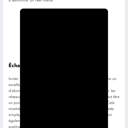
à démontrer un réel intérêt.
Échanges de contact : quand et comment
Inviter l’autre à échanger des informations de contact peut être un
excellent moyen d’aller plus loin. Cependant, il est crucial
d’aborder cela avec délicatesse. Proposer de se connecter sur les
réseaux sociaux ou d’échanger des numéros de téléphone peut être
un point de départ, à condition que l’autre se sente à l’aise. Cela
montre que vous souhaitez entretenir la relation initiée. Un geste
simple, comme échanger un sourire ou un remerciement, peut
également dynamiser la discussion et laisser une impression
positive.