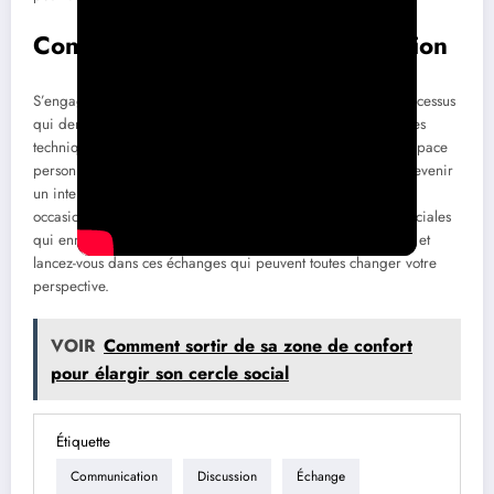
Conclusion : L’art de la conversation
S’engager dans une conversation avec un inconnu est un processus
qui demande du courage et de la pratique. En pratiquant des
techniques comme l’utilisation de l’humour, le respect de l’espace
personnel et l’ouverture à de nouveaux sujets, chacun peut devenir
un interlocuteur assuré. Chaque interaction est une nouvelle
occasion d’apprendre et de développer des compétences sociales
qui enrichissent notre vie quotidienne. Alors, ayez confiance et
lancez-vous dans ces échanges qui peuvent toutes changer votre
perspective.
VOIR
Comment sortir de sa zone de confort
pour élargir son cercle social
Étiquette
Communication
Discussion
Échange