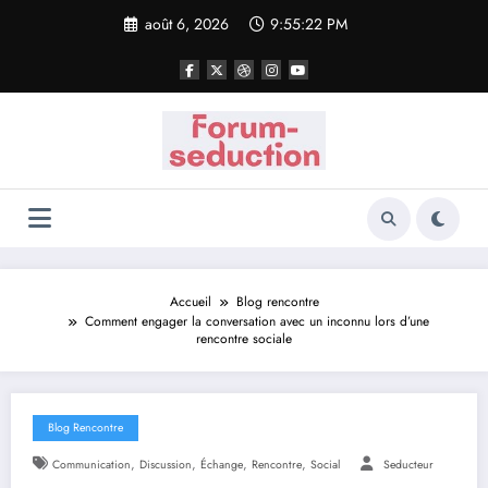
Aller
août 6, 2026
9:55:22 PM
au
contenu
Accueil
Blog rencontre
Comment engager la conversation avec un inconnu lors d’une
rencontre sociale
Blog Rencontre
,
,
,
,
Communication
Discussion
Échange
Rencontre
Social
Seducteur