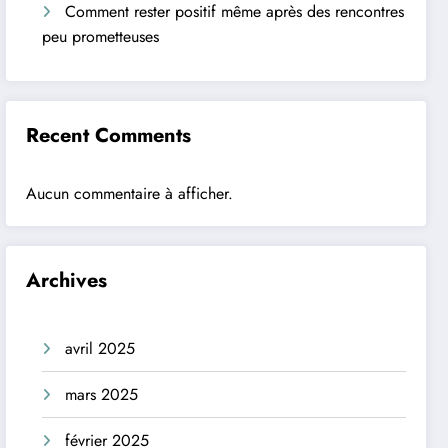
Comment rester positif même après des rencontres
peu prometteuses
Recent Comments
Aucun commentaire à afficher.
Archives
avril 2025
mars 2025
février 2025