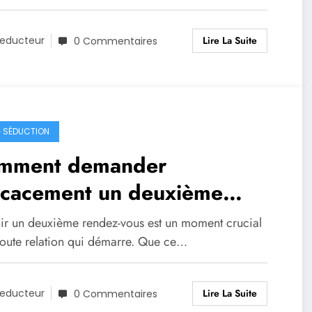
Lire La Suite
educteur
0 Commentaires
 SÉDUCTION
mment demander
ficacement un deuxième
ndez-vous
ir un deuxième rendez-vous est un moment crucial
toute relation qui démarre. Que ce…
Lire La Suite
educteur
0 Commentaires