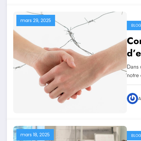
mars 29, 2025
BLOG
Com
d’e
Dans 
notre
A
mars 18, 2025
BLOG