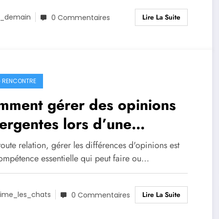
Lire La Suite
_demain
0 Commentaires
 RENCONTRE
mment gérer des opinions
ergentes lors d’une
contre
oute relation, gérer les différences d'opinions est
ompétence essentielle qui peut faire ou…
Lire La Suite
ime_les_chats
0 Commentaires