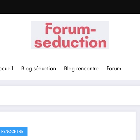
ccueil
Blog séduction
Blog rencontre
Forum
 RENCONTRE