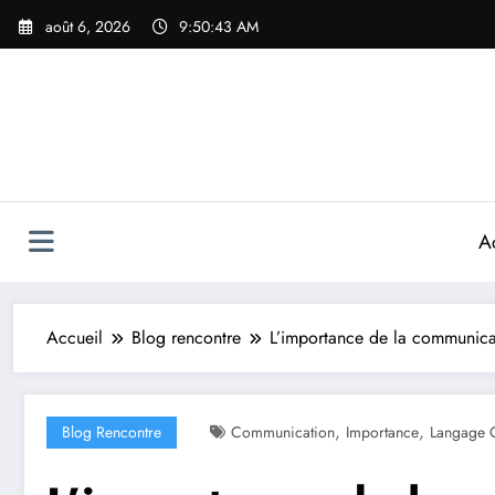
Aller
août 6, 2026
9:50:45 AM
au
contenu
A
Accueil
Blog rencontre
L’importance de la communica
,
,
Blog Rencontre
Communication
Importance
Langage 