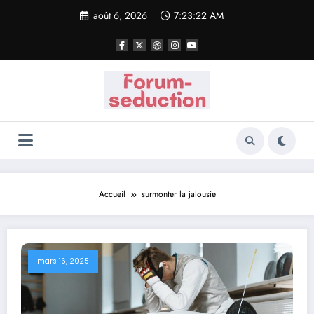
Aller
août 6, 2026
7:23:22 AM
au
contenu
Accueil
surmonter la jalousie
mars 16, 2025