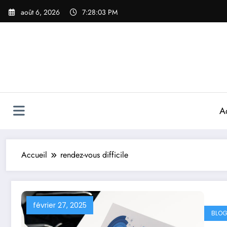
Aller
août 6, 2026
7:28:03 PM
au
contenu
A
Accueil
rendez-vous difficile
février 27, 2025
BLOG