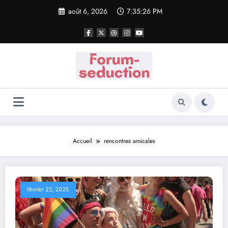
Aller
août 6, 2026
7:35:26 PM
au
contenu
Accueil
rencontres amicales
février 22, 2025