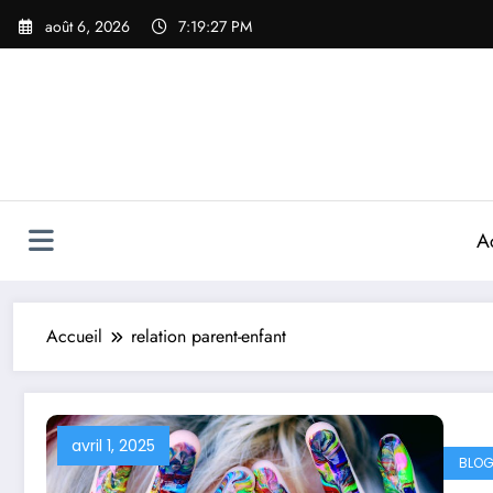
Aller
août 6, 2026
7:19:28 PM
au
contenu
A
Accueil
relation parent-enfant
avril 1, 2025
BLOG