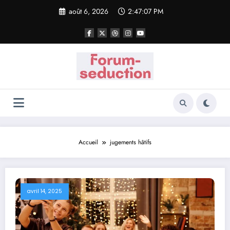
Aller
août 6, 2026
2:47:07 PM
au
contenu
Accueil
jugements hâtifs
avril 14, 2025