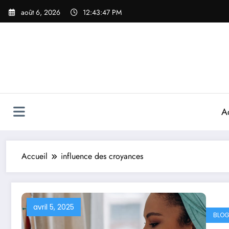
Aller
août 6, 2026
12:43:47 PM
au
contenu
A
Accueil
influence des croyances
avril 5, 2025
BLOG