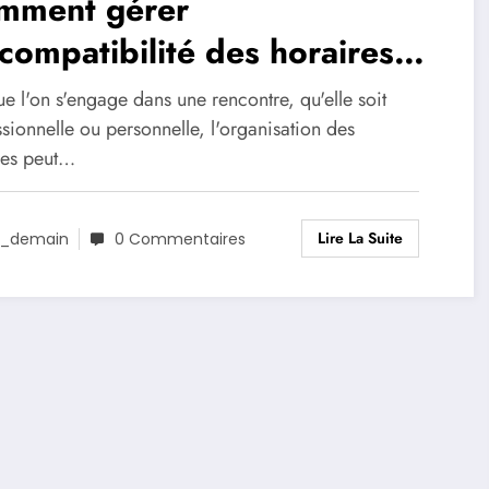
mment gérer
ncompatibilité des horaires
s d’une rencontre ?
e l'on s'engage dans une rencontre, qu'elle soit
sionnelle ou personnelle, l'organisation des
res peut…
Lire La Suite
_demain
0 Commentaires