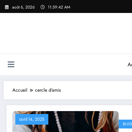
Aller
août 6, 2026
11:59:42 AM
au
contenu
A
Accueil
cercle d’amis
avril 14, 2025
BLOG