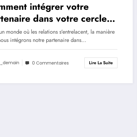
mment intégrer votre
tenaire dans votre cercle
mis après une rencontre
n monde où les relations s'entrelacent, la manière
nous intégrons notre partenaire dans…
Lire La Suite
_demain
0 Commentaires