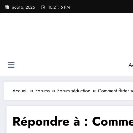
Aller
août 6, 2026
10:21:16 PM
au
contenu
A
Accueil
Forums
Forum séduction
Comment flirter sa
Répondre à : Comment