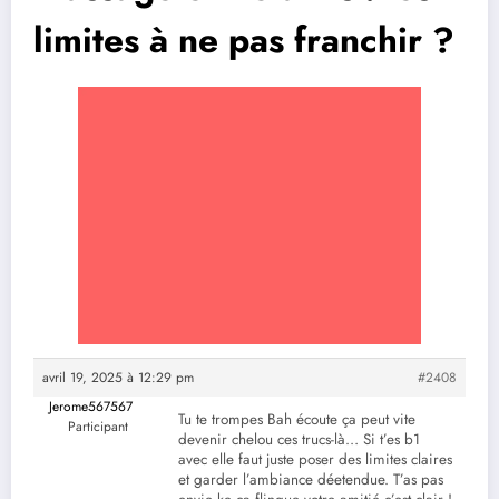
limites à ne pas franchir ?
avril 19, 2025 à 12:29 pm
#2408
Jerome567567
Tu te trompes Bah écoute ça peut vite
Participant
devenir chelou ces trucs-là… Si t’es b1
avec elle faut juste poser des limites claires
et garder l’ambiance déetendue. T’as pas