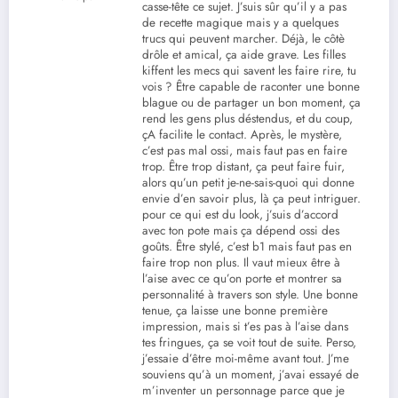
casse-tête ce sujet. J’suis sûr qu’il y a pas
de recette magique mais y a quelques
trucs qui peuvent marcher. Déjà, le côtè
drôle et amical, ça aide grave. Les filles
kiffent les mecs qui savent les faire rire, tu
vois ? Être capable de raconter une bonne
blague ou de partager un bon moment, ça
rend les gens plus déstendus, et du coup,
çA facilite le contact. Après, le mystère,
c’est pas mal ossi, mais faut pas en faire
trop. Être trop distant, ça peut faire fuir,
alors qu’un petit je-ne-sais-quoi qui donne
envie d’en savoir plus, là ça peut intriguer.
pour ce qui est du look, j’suis d’accord
avec ton pote mais ça dépend ossi des
goûts. Être stylé, c’est b1 mais faut pas en
faire trop non plus. Il vaut mieux être à
l’aise avec ce qu’on porte et montrer sa
personnalité à travers son style. Une bonne
tenue, ça laisse une bonne première
impression, mais si t’es pas à l’aise dans
tes fringues, ça se voit tout de suite. Perso,
j’essaie d’être moi-même avant tout. J’me
souviens qu’à un moment, j’avai essayé de
m’inventer un personnage parce que je