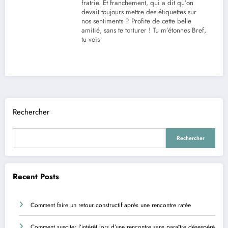
fratrie. Et franchement, qui a dit qu’on
devait toujours mettre des étiquettes sur
nos sentiments ? Profite de cette belle
amitié, sans te torturer ! Tu m’étonnes Bref,
tu vois
Rechercher
Rechercher
Recent Posts
Comment faire un retour constructif après une rencontre ratée
Comment susciter l’intérêt lors d’une rencontre sans paraître désespéré