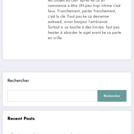
les choses au clair après ke ca ait
commence à être UN peu trop intime c’est
faux. Franchement, parler franchement,
c’est la cle. Faut pas ke ca devienne
awkwad, sinon bonjour l’ambiance .
Surtout si ca touche à des limites, faut pas
hesiter à aborder le sujet avant ke ca parte
en vrille.
Rechercher
Rechercher
Recent Posts