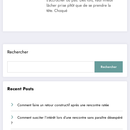
s’accrocher ou pas. Des fois, vaut mieux
lâcher prise pltôt que de se prendre la
tête. Choqué
Rechercher
Rechercher
Recent Posts
Comment faire un retour constructif après une rencontre ratée
Comment susciter l’intérêt lors d’une rencontre sans paraître désespéré
?