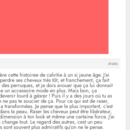
#1486
e cette histoiree de calvitie à un si jeune âge. J’ai
rdre ses cheveux trés tôt, et franchement, ça fait
r des perruques, et je dois avouer que ça lui donnait
me un accessoire mode en plus. Mais bon, ça
evenir lourd à gésrer ! Puis il y a des jours où tu as
e ne pas te soucier de ça. Pour ce qui est de raser,
les a transformées. Je pense que le plus important, c’est
n dans ta peau. Raser les cheveux peut être libérateur,
dimension à ton look et même une certaine force. J’ai
hange tout. Le regard des autres, cest un peu
 sont souvent plus admiratifs qu’on ne le pense.