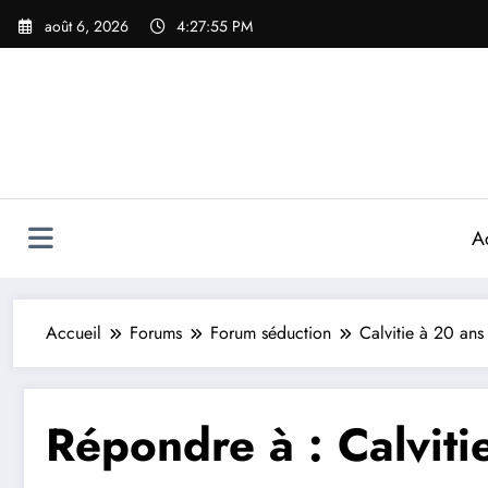
Aller
août 6, 2026
4:27:55 PM
au
contenu
A
Accueil
Forums
Forum séduction
Calvitie à 20 ans
Répondre à : Calviti