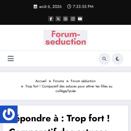
Aller
août 6, 2026
7:33:55 PM
au
contenu
Accueil
Forums
Forum séduction
Trop fort ! Comparatif des astuces pour attirer les filles au
collège/lycée
Répondre à : Trop fort !