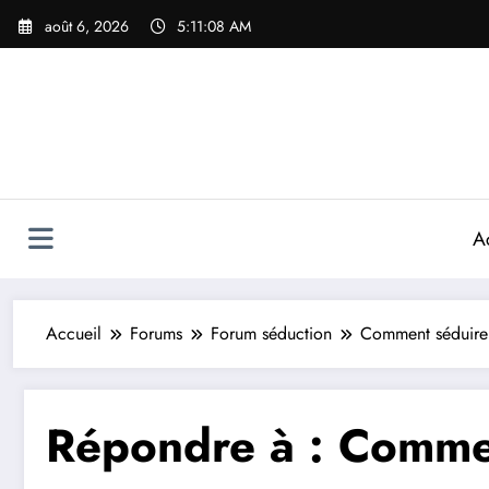
Aller
août 6, 2026
5:11:08 AM
au
contenu
A
Accueil
Forums
Forum séduction
Comment séduire u
Répondre à : Commen