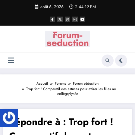
Aller
août 6, 2026
2:44:19 PM
au
contenu
Accueil
Forums
Forum séduction
Trop fort ! Comparatif des astuces pour attirer les filles au
collège/lycée
Répondre à : Trop fort !