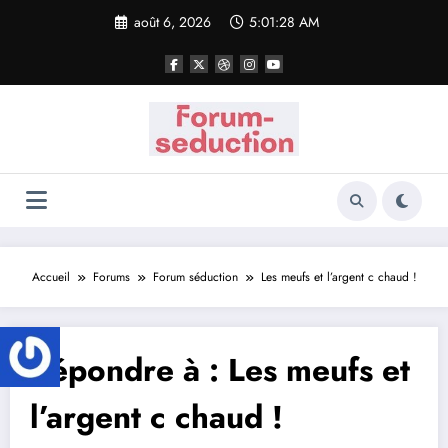
Aller
août 6, 2026
5:01:28 AM
au
contenu
Accueil
Forums
Forum séduction
Les meufs et l’argent c chaud !
Répondre à : Les meufs et
l’argent c chaud !